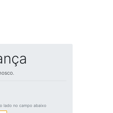
ança
nosco.
ao lado no campo abaixo