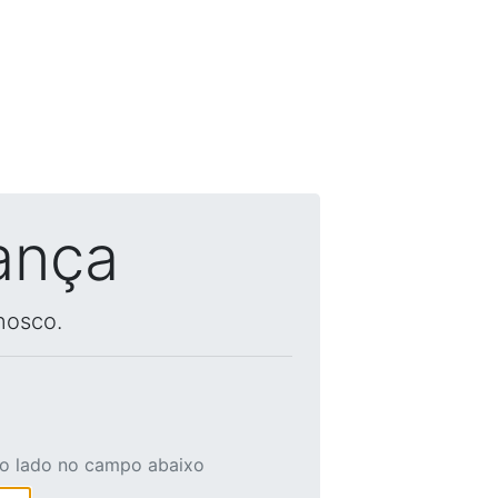
ança
nosco.
ao lado no campo abaixo