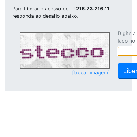
Para liberar o acesso
do IP
216.73.216.11
,
responda ao desafio abaixo.
Digite 
lado no
[trocar imagem]