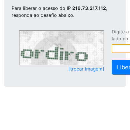
Para liberar o acesso
do IP
216.73.217.112
,
responda ao desafio abaixo.
Digite 
lado no
[trocar imagem]