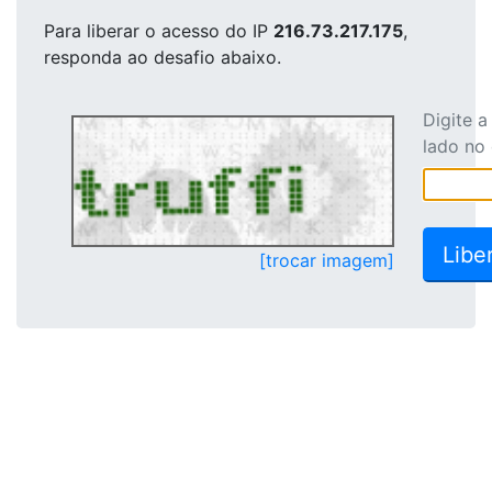
Para liberar o acesso
do IP
216.73.217.175
,
responda ao desafio abaixo.
Digite 
lado no
[trocar imagem]