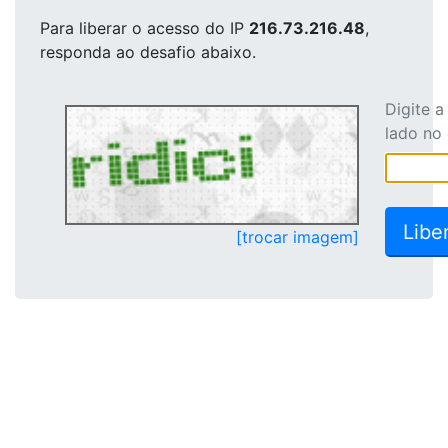
Para liberar o acesso
do IP
216.73.216.48
,
responda ao desafio abaixo.
Digite 
lado no
[trocar imagem]